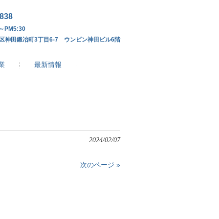
4838
～PM5:30
区神田鍛冶町3丁目6-7 ウンピン神田ビル6階
業
最新情報
2024/02/07
次のページ »