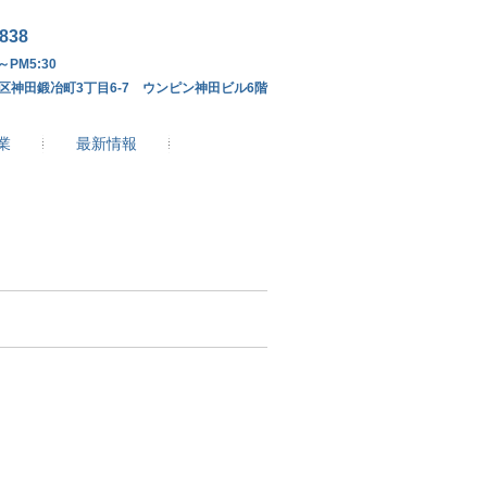
4838
～PM5:30
区神田鍛冶町3丁目6-7 ウンピン神田ビル6階
業
最新情報