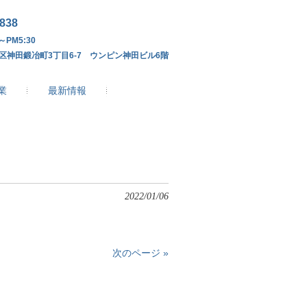
4838
～PM5:30
区神田鍛冶町3丁目6-7 ウンピン神田ビル6階
業
最新情報
2022/01/06
次のページ »